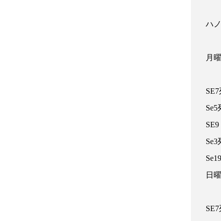
ハ
月
SE7
Se5
SE9
Se3
Se1
日
SE7