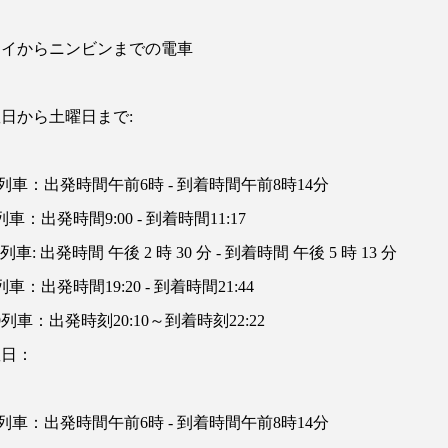
ノイからニンビンまでの電車
曜日から土曜日まで
:
列車：出発時間午前
6
時
-
到着時間午前
8
時
14
分
列車：出発時間
9:00 -
到着時間
11:17
列車
:
出発時間
午後
2
時
30
分
-
到着時間
午後
5
時
13
分
列車：出発時間
19:20 -
到着時間
21:44
9
列車：出発時刻
20:10
～到着時刻
22:22
曜日：
列車：出発時間午前
6
時
-
到着時間午前
8
時
14
分