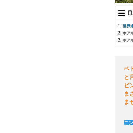
目
世界
ホア
ホア
ベ
と
ビ
ま
ま
ニ