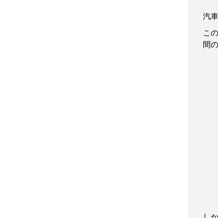
汽
こ
間
し