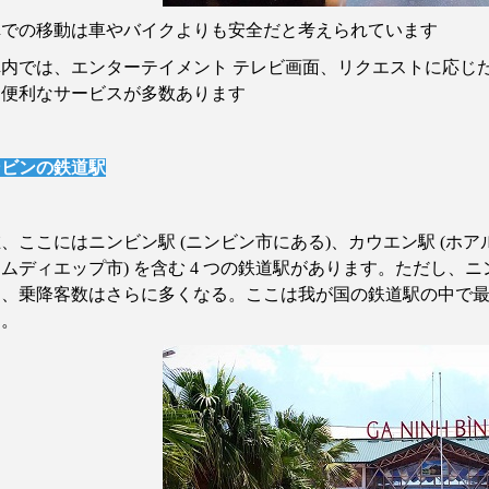
車での移動は車やバイクよりも安全だと考えられています
車内では、エンターテイメント
テレビ画面、リクエストに応じ
、便利なサービスが多数あります
ンビンの鉄道駅
在、ここにはニンビン駅
(
ニンビン市にある
)
、カウエン駅
(
ホア
タムディエップ市
)
を含む
4
つの鉄道駅があります。ただし、ニ
め、乗降客数はさらに多くなる。ここは我が国の鉄道駅の中で
す。