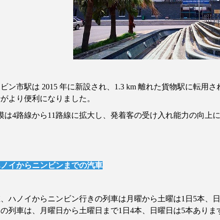
ンビン市駅は
2015
年に新設され、
1.3 km
離れた貨物駅に転用さ
行がより便利になりました。
模は
4
路線から
11
路線に拡大し、発着客の受け入れ能力の向上
ハノイからニンビンまでの汽車
在、ハノイからニンビン行きの列車は月曜から土曜は
1
日
5
本、
きの列車は、月曜日から土曜日まで
1
日
4
本、日曜日は
5
本ありま