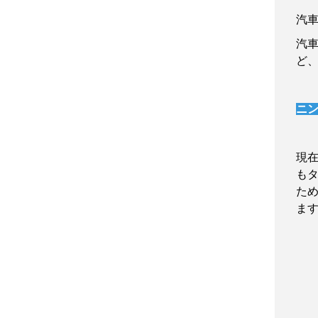
汽
汽
ど
ニ
現
も
た
ま