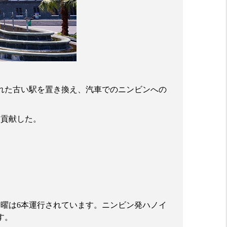
れた古い駅を置き換え、汽車でのニンビンへの
に貢献した。
日曜は
6
本運行されています。ニンビン発ハノイ
す。