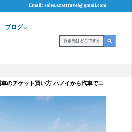
Email: sales.azattravel@gmail.com
ブログ
車のチケット買い方‐ハノイから汽車でニ