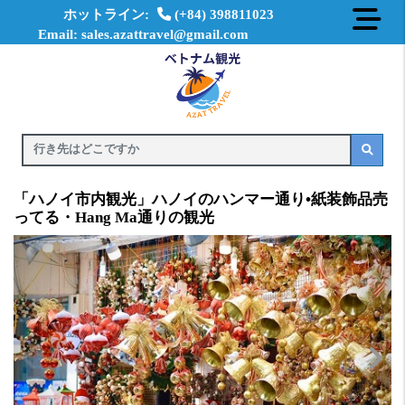
ホットライン:
(+84) 398811023
Email: sales.azattravel@gmail.com
「ハノイ市内観光」ハノイのハンマー通り•紙装飾品売
ってる・Hang Ma通りの観光