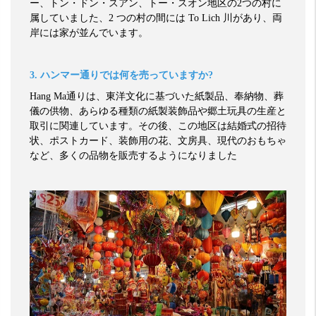
ー、トン・ドン・スアン、トー・スオン地区の
2
つの村に
属していました、
2
つの村の間には
To Lich
川があり、両
岸には家が並んでいます。
3.
ハンマー通りでは何を売っていますか
?
Hang Ma
通りは、東洋文化に基づいた紙製品、奉納物、葬
儀の供物、あらゆる種類の紙製装飾品や郷土玩具の生産と
取引に関連しています。その後、この地区は結婚式の招待
状、ポストカード、装飾用の花、文房具、現代のおもちゃ
など、多くの品物を販売するようになりました