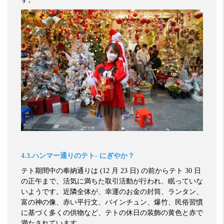
4.3.
ハンマー通りのテト
-
にぎやか？
テト期間中の奉納通りは
(12
月
23
日
)
の前からテト
30
日
の正午まで、活気に満ちた取引活動が行われ、眠っていな
いようです。近隣全体が、幸運のお金の封筒、ランタン、
富の神の像、赤い平行文、バインチュン、爆竹、民俗習慣
に基づく多くの供物など、テトの休日の装飾の黄色と赤で
満たされています。