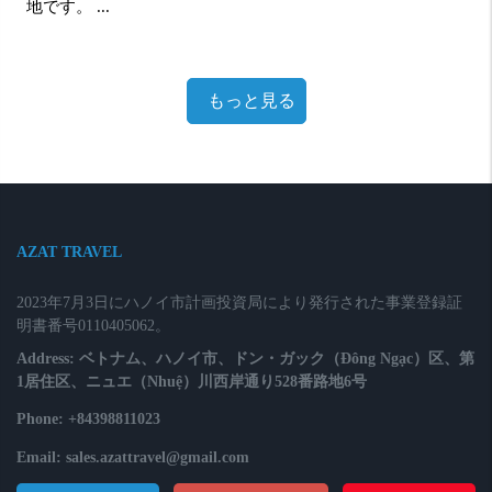
地です。 ...
もっと見る
AZAT TRAVEL
2023年7月3日にハノイ市計画投資局により発行された事業登録証
明書番号0110405062。
Address: ベトナム、ハノイ市、ドン・ガック（Đông Ngạc）区、第
1居住区、ニュエ（Nhuệ）川西岸通り528番路地6号
Phone: +84398811023
Email: sales.azattravel@gmail.com