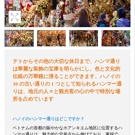
テトからその他の大切な休日まで、ハンマ通り
は華麗な装飾の宝庫を明らかにし、色と文化的
伝統の万華鏡に浸ることができます、ハノイの
36
の古い通りの
1
つとして知られるハンマー通
りは、地元の人々と観光客の心の中で特別な場
所を占めています
ハノイのハンマー通りはどこですか？
ベトナムの首都の賑やかなホアンキエム地区に位置するハ
ンマー通りは、魅力的な交差点から伸びており、東端で