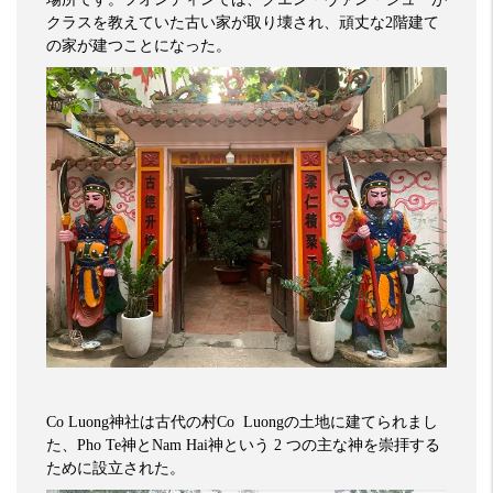
クラスを教えていた古い家が取り壊され、頑丈な
2
階建て
の家が建つことになった。
Co Luong
神社は古代の村
Co Luong
の土地に建てられまし
た、
Pho Te
神と
Nam Hai
神という
2
つの主な神を崇拝する
ために設立された。