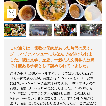
この通りは、儒教の伝統があった時代の天才、
グエン
ヴァン
シューにちなんで名付けられま
した。彼は文学、歴史、一般の人文科学の分野
で才能ある学者として認められていました。
通りの長さは
180
メートルです。かつてはン
Ngo Gạch
通
りと一体であったが、分離され
An Sat Sieu
となり、実際
には
Nguyen Van Siêu
の正式名称である。
1945
年
8
月の革
命後、名前は
Phuong Dinh
に変わりました。
1946
年から
1954
年にかけてフランス人が復帰した際、この通りは
Nguyen Sieu
という名前になりました。平和の引き継ぎに
より、名前はほとんど変わりませんでしたが、この立派な