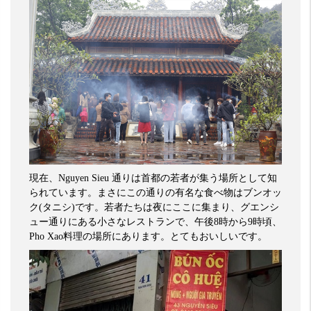
現在、
Nguyen Sieu
通りは首都の若者が集う場所として知
られています。まさにこの通りの有名な食べ物はブンオッ
ク
(
タニシ
)
です。若者たちは夜にここに集まり、グエンシ
ュー通りにある小さなレストランで、午後
8
時から
9
時頃、
Pho Xao
料理の場所にあります。とてもおいしいです。