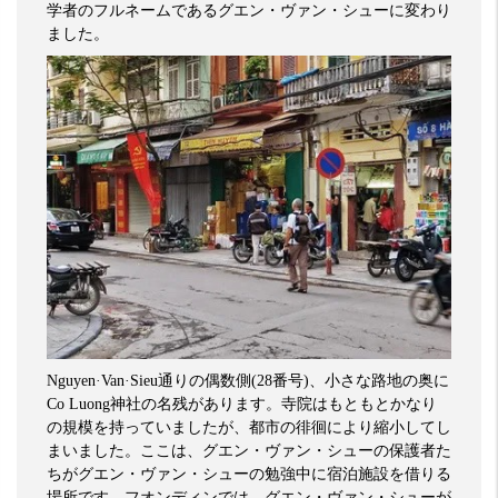
学者のフルネームであるグエン・ヴァン・シューに変わり
ました。
Nguyen
·
Van
·
Sieu
通りの偶数側
(28
番号
)
、小さな路地の奥に
Co Luong
神社の名残があります。寺院はもともとかなり
の規模を持っていましたが、都市の徘徊により縮小してし
まいました。ここは、グエン・ヴァン・シューの保護者た
ちがグエン・ヴァン・シューの勉強中に宿泊施設を借りる
場所です。フオンディンでは、グエン・ヴァン・シューが