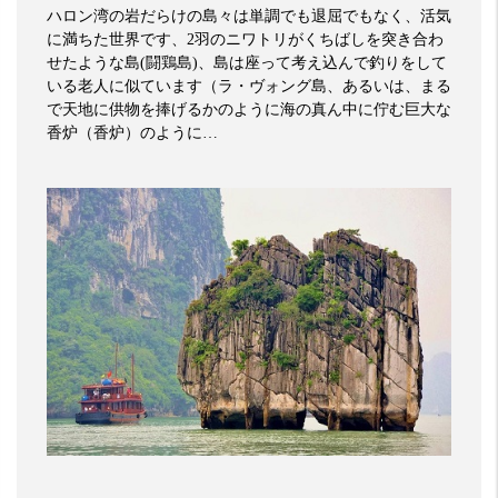
ハロン湾の岩だらけの島々は単調でも退屈でもなく、活気
に満ちた世界です、
2
羽のニワトリがくちばしを突き合わ
せたような島
(
闘鶏島
)
、島は座って考え込んで釣りをして
いる老人に似ています（ラ・ヴォング島、あるいは、まる
で天地に供物を捧げるかのように海の真ん中に佇む巨大な
香炉（香炉）のように…