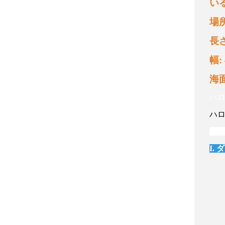
い
場
長
幅
:
海
ハ
ハ
ハ
I.
ダ