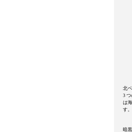
北
3
つ
は
す
暗