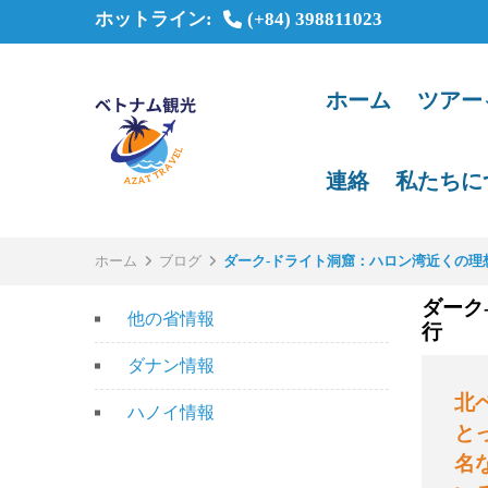
ホットライン:
(+84) 398811023
ホーム
ツアー
連絡
私たちに
ホーム
ブログ
ダーク-ドライト洞窟：ハロン湾近くの
ダーク
他の省情報
行
ダナン情報
北
ハノイ情報
と
名