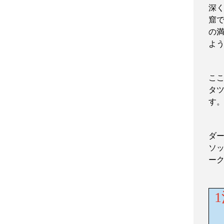
深
窟
の
よ
こ
タ
す
ダ
ソ
ー