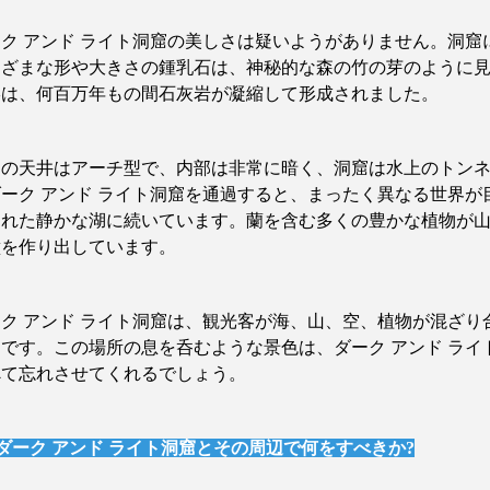
ーク
アンド
ライト洞窟の美しさは疑いようがありません。洞窟
まざまな形や大きさの鍾乳石は、神秘的な森の竹の芽のように
形は、何百万年もの間石灰岩が凝縮して形成されました。
窟の天井はアーチ型で、内部は非常に暗く、洞窟は水上のトン
ダーク
アンド
ライト洞窟を通過すると、まったく異なる世界が
まれた静かな湖に続いています。蘭を含む多くの豊かな植物が
壁を作り出しています。
ーク
アンド
ライト洞窟は、観光客が海、山、空、植物が混ざり
道です。この場所の息を呑むような景色は、ダーク
アンド
ライ
べて忘れさせてくれるでしょう。
ダーク
アンド
ライト洞窟とその周辺で何をすべきか
?