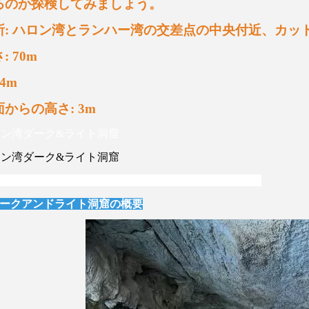
るのか探検してみましょう。
所
:
ハロン湾とランハー湾の交差点の中央付近、カッ
さ
: 70m
 4m
面からの高さ
: 3m
ロン湾ダーク&ライト洞窟
ロン湾ダーク&ライト洞窟
ロハロン湾ダーク&ライト洞窟ン湾ダーク
&
ライト洞窟
ークアンドライト洞窟の概要