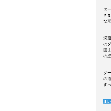
ダ
さ
な
洞
の
囲
の
ダ
の
す
III.