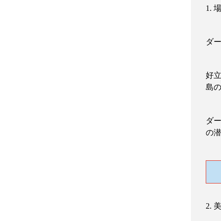
1.
ダ
好
島
ダ
の
2.