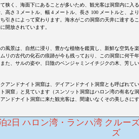
くて狭く、海面下にあることが多いため、観光客は洞窟内に入
で、高さ
3
メートル、幅
4
メートル、長さ
100
メートルと、よ
満ち引き
によって変わります。海水がこの洞窟の天井に達する
うに開放されています。
この風景は、自然に浸り、豊かな植物を鑑賞し、新鮮な空気を
ツムリの古代の化石の痕跡が今も残っており、この洞窟に何千
。また、サルの姿や、日陰のベンジャミンイチジクの木、芳し
ークアンドナイト洞窟は、デイアンドナイト洞窟とも呼ばれて
ット洞窟」と見ています（スンソット洞窟はハロン湾の有名な
クアンドナイト洞窟に来た観光客は、間違いなくその美しさに
1泊2日 ハロン湾・ランハ湾 クル
ズ