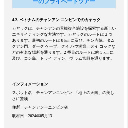
ーのプライベートツアー
4.2.
ベトナムのチャンアン
ニンビンでのカヤック
カヤックは、チャンアンの景観複合施設を探索する新しい
エキサイティングな方法です。カヤックのルートは
2
つ
あります。最初のルートは
8 km
に及び、チン寺院、タム
クアン門、ダーク
ケーブ、クイ
ハウ洞窟、ヌイ
ゴックな
どの有名な場所を通ります。
2
番目のルートは約
5 km
に
及び、コン島、トゥイ
ディン、ヴ
ラム宮殿を通ります。
インフォメーション
スポット名：チャンアンニンビン
:
「地上の天国」の美し
さに驚嘆
住所：チャンアンーニンビン省
取材日：
2024
年
05
月
13