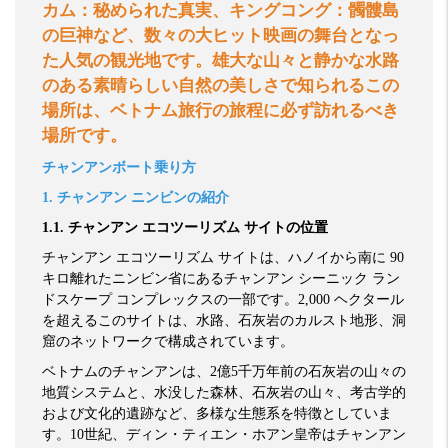
カム：秘められた真実、キングコング：髑髏島
の巨神など、数々の大ヒット映画の舞台となっ
た人気の観光地です。雄大な山々と静かな水路
のある素晴らしい自然の美しさで知られるこの
場所は、ベトナム旅行の旅程に必ず訪れるべき
場所です。
チャンアンボート乗り方
1.
チャンアン
ニンビンの紹介
1.1.
チャンアン
エコツーリズム
サイトの位置
チャンアン
エコツーリズム
サイトは、ハノイから南に
90
キロ離れたニンビン省にあるチャンアン
シーニック
ラン
ドスケープ
コンプレックスの一部です。
2,000
ヘクタール
を超えるこのサイトは、水路、石灰岩のカルスト地形、洞
窟のネットワークで構成されています。
ベトナムのチャンアンは、
2
億
5
千万年前の石灰岩の山々の
地質システムと、水没した森林、石灰岩の山々、考古学的
および文化的遺跡など、多様な生態系を特徴としていま
す。
10
世紀、ディン・ティエン・ホアン皇帝はチャンアン