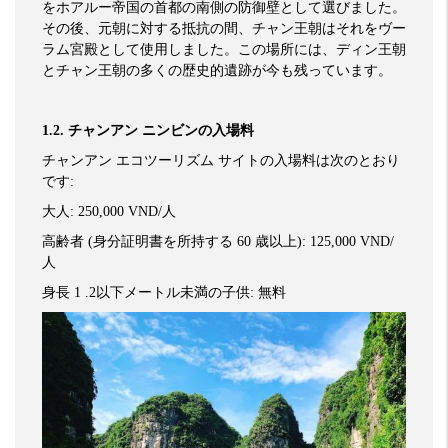
をホアルー帝国の首都の南側の防御壁として選びました。
その後、元朝に対する抵抗の間、チャン王朝はそれをヴー
ラム宮殿として使用しました。この場所には、ディン王朝
とチャン王朝の多くの歴史的遺跡が今も残っています。
1.2.
チャンアン
ニンビンの入場料
チャンアン
エコツーリズム
サイトの入場料は次のとおり
です
:
大人
: 250,000 VND/
人
高齢者
(
身分証明書を所持する
60
歳以上
): 125,000 VND/
人
身長
1 .2
以下メートル未満の子供
:
無料