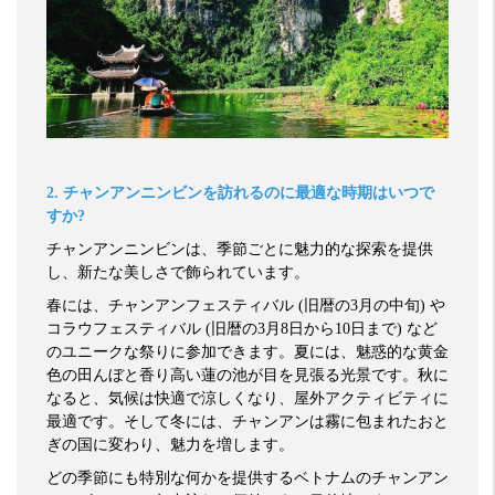
2.
チャンアンニンビンを訪れるのに最適な時期はいつで
すか
?
チャンアンニンビンは、季節ごとに魅力的な探索を提供
し、新たな美しさで飾られています。
春には、チャンアンフェスティバル
(
旧暦の
3
月の中旬
)
や
コラウフェスティバル
(
旧暦の
3
月
8
日から
10
日まで
)
など
のユニークな祭りに参加できます。夏には、魅惑的な黄金
色の田んぼと香り高い蓮の池が目を見張る光景です。秋に
なると、気候は快適で涼しくなり、屋外アクティビティに
最適です。そして冬には、チャンアンは霧に包まれたおと
ぎの国に変わり、魅力を増します。
どの季節にも特別な何かを提供するベトナムのチャンアン