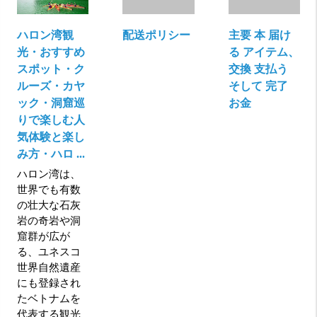
ハロン湾観
配送ポリシー
主要 本 届け
光・おすすめ
る アイテム、
スポット・ク
交換 支払う
ルーズ・カヤ
そして 完了
ック・洞窟巡
お金
りで楽しむ人
気体験と楽し
み方・ハロ ...
ハロン湾は、
世界でも有数
の壮大な石灰
岩の奇岩や洞
窟群が広が
る、ユネスコ
世界自然遺産
にも登録され
たベトナムを
代表する観光