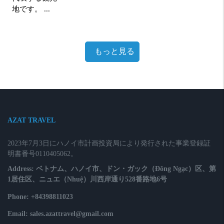
地です。 ...
もっと見る
AZAT TRAVEL
2023年7月3日にハノイ市計画投資局により発行された事業登録証
明書番号0110405062。
Address: ベトナム、ハノイ市、ドン・ガック（Đông Ngạc）区、第
1居住区、ニュエ（Nhuệ）川西岸通り528番路地6号
Phone: +84398811023
Email: sales.azattravel@gmail.com