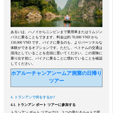
あるいは、ハノイからニンビンまで乗用車またはリムジン
バスに乗ることもできます。料金は約
70,000 VND
から
150,000 VND
です。バイクに乗るのも、よりパーソナルな
体験ができるオプションです。ただし、ベトナムの交通は
混沌としていることを念頭に置いてください。この冒険に
乗り出す前に、バイクに乗ることに慣れていることを確認
してください。
ホアルーチャンアンームア洞窟の日帰り
ツアー
4.
トランアンで何をするか
?
4.1.
トランアン
ボート
ツアーに参加する
トランアン
ボート
ツアーでは、
3
つの異なるルートで思