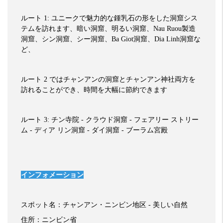
ルート
1:
ユニークで魅力的な鍾乳石の形をした洞窟シス
テムを訪れます、暗い洞窟、明るい洞窟、
Nau Ruou
製造
洞窟、シン洞窟、シー洞窟、
Ba Giot
洞窟、
Dia Linh
洞窟な
ど、
ルート
2
ではチャンアンの洞窟とチャンアン神社両方を
訪れることができ、時間を大幅に節約できます
ルート
3:
チン寺院
-
クラウド洞窟
-
フェアリー
ストリー
ム
-
ディア
リン洞窟
-
ダイ洞窟
-
ブーラム宮殿
インフォメーション
スポット名：チャンアン・ニンビン地区
-
美しい自然
住所：ニンビン省