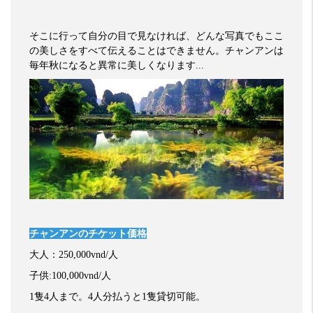
そこに行って自分の目で見なければ、どんな写真でもここ
の美しさをすべて伝えることはできません。チャンアンは
毎年秋になると異常に美しくなります
...
チャンアンのチケット価格
大人：
250,000vnd/
人
子供
:100,000vnd/
人
1
隻
4
人まで。
4
人分払うと
1
隻貸切可能。