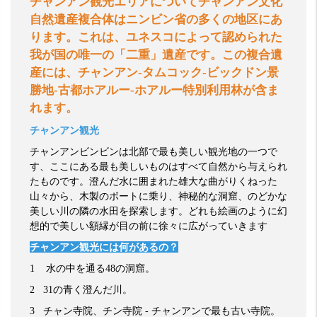
チャンアン観光エリアについてチャンアン文化
自然遺産複合体はニンビン省の多くの地区にあ
ります。これは、ユネスコによって認められた
我が国の唯一の「二重」遺産です。この複合遺
産には、チャンアン
-
タムコック
-
ビックドン景
勝地
-
古都
ホアルー
-
ホアルー特別利用林が含ま
れます。
チャンアン観光
チャンアンビンビンは北部で最も美しい観光地の一つで
す、ここにある最も美しいものはすべて自然から与えられ
たものです。澄んだ水に囲まれた雄大な曲がりくねった
山々から、木製のボートに乗り、神秘的な洞窟、のどかな
美しい川の隣の水田を探索します。どれも絵画のように幻
想的で美しい額縁が目の前に徐々に広がっていきます
チャンアン観光には何があるの？
1
水の中を通る
48
の洞窟。
2 31
の青く澄んだ川。
3
チャン寺院、チン寺院
-
チャンアンで最も古い寺院。