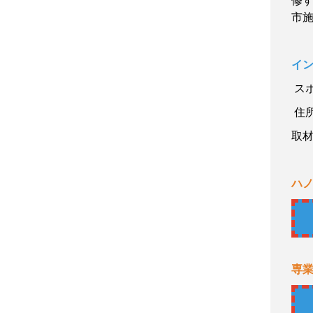
修
市
イ
ス
住
取
ハ
専