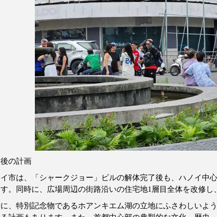
体後の計画
ノイ市は、「シャークジョー」ビルの解体完了後も、ハノイ中
ます。同時に、広場周辺の街路沿いの住宅地
1
層目全体を改修し
時に、特別記念物であるホアンキエム湖の立地にふさわしいよ