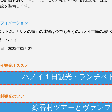
する計画もあります。また、首都中心部の典型的な文化、歴史
施設を整備します。
ンフォメーション
ポット名
:
「サメの顎」の建物は今でも多くのハノイ市民の思い
所：ハノイ
材日：
2025
年
05
月
27
ノイ観光オススメ
ハノイ１日観光・ランチベ
業村観光のツアー
線香村ツアーとヴァンフ