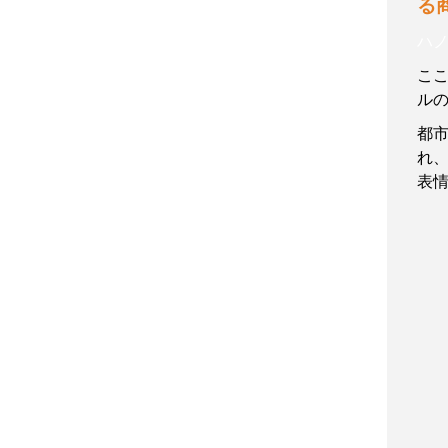
る
ハ
こ
ル
都
れ
表