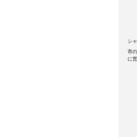
シ
市
に