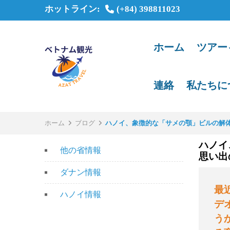
ホットライン:
(+84) 398811023
ホーム
ツアー
連絡
私たちに
ホーム
ブログ
ハノイ、象徴的な「サメの顎」ビルの解体を開
ハノイ
他の省情報
思い出
ダナン情報
最
ハノイ情報
デ
う