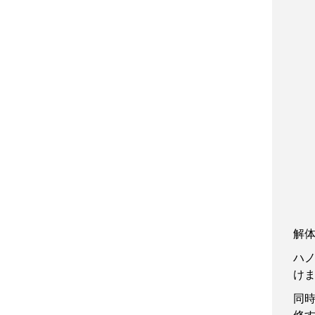
解
ハ
け
同