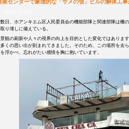
商業センターで象徴的な「サメの顎」ビルの解体工事
ノイ観光おすす
め
こ数日、ホアンキエム区人民委員会の機能部隊と関連部隊は柵
の取り壊しに備えている。
市景観の刷新や人々の視界の向上を目的とした変化ではありま
、多くの思い出が刻まれてきました。そのため、この場所を去
情を浮かべ、忘れがたい感情を胸に抱いています。