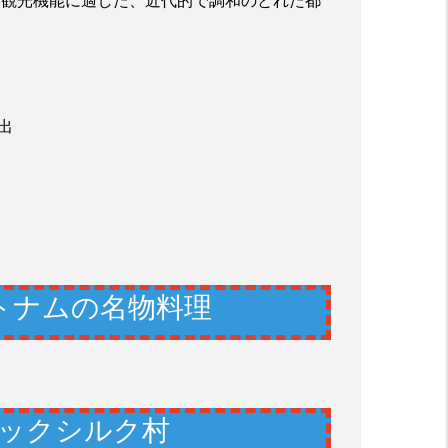
、観光機能に適した、近代的で調和のとれた都
出
トナムの名物料理
ックシルク村