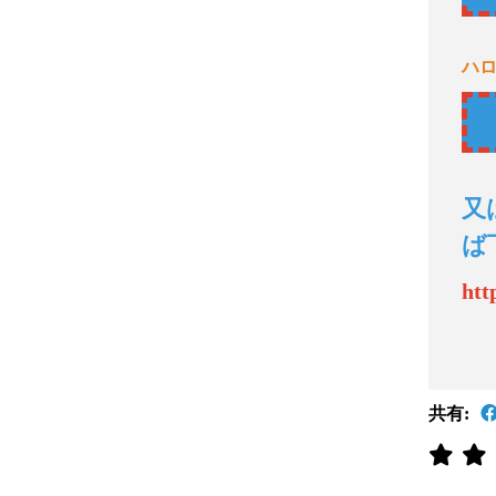
ハ
又
ば
htt
共有: