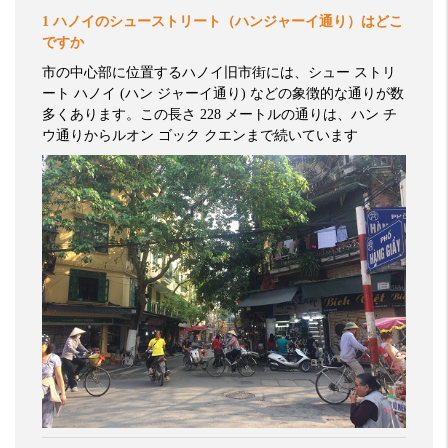
1
ハノイのシューストリート（ハンジャーイ通り）はどこ
ですか
市の中心部に位置するハノイ旧市街には、シュー
ストリ
ート
ハノイ
(
ハン
ジャーイ通り
)
などの象徴的な通りが数
多くあります。この長さ
228
メートルの通りは、ハン
チ
ウ通りからルオン
ゴック
クエンまで続いています