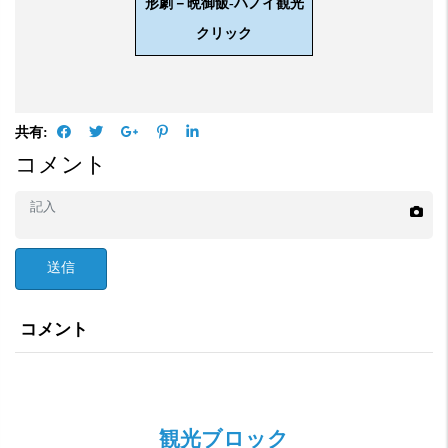
形劇－晩御飯-ハノイ観光
クリック
共有:
コメント
送信
コメント
観光ブロック