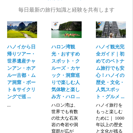
毎日最新の旅行知識と経験を共有します
ハノイから日
ハロン湾観
ハノイ観光完
帰りツアー・
光・おすすめ
全ガイド｜初
世界遺産チャ
スポット・ク
めてのベトナ
ンアン・ホア
ルーズ・カヤ
ム旅行でも安
ルー古都・ム
ック・洞窟巡
心！ハノイの
ア洞窟・ボー
りで楽しむ人
歴史・文化・
ト＆サイクリ
気体験と楽し
人気スポッ
ングで巡 ...
み方・ハロ ...
ト・グルメ ...
...
ハロン湾は、
ハノイ旅行を
世界でも有数
もっと楽しむ
の壮大な石灰
ために｜ 1000
岩の奇岩や洞
年以上の歴史
窟群が広が
と文化が残る