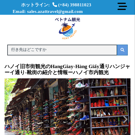
ホットライン:
(+84) 398811023
Email: sales.azattravel@gmail.com
ハノイ旧市街観光のHangGiay-Hàng Giấy通りハンジャ
ーイ通り-靴街の紹介と情報ーハノイ市内観光