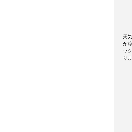
天
が
ッ
り