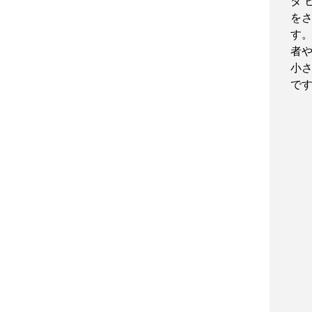
タ
を
す
者
小
で