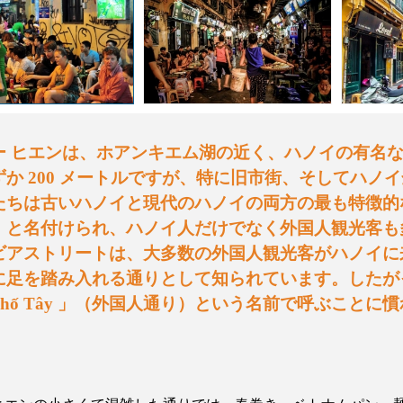
ー
ヒエンは、ホアンキエム湖の近く、ハノイの有名
ずか
200
メートルですが、特に旧市街、そしてハノイ
たちは古いハノイと現代のハノイの両方の最も特徴的
」と名付けられ、ハノイ人だけでなく外国人観光客も
ビアストリートは、大多数の外国人観光客がハノイに
に足を踏み入れる通りとして知られています。したが
hố Tây
」（外国人通り）という名前で呼ぶことに慣