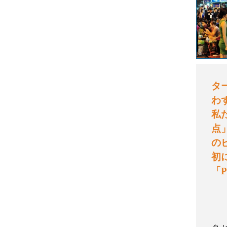
タ
わ
私
点
の
初
「
P