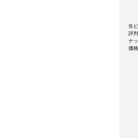
生
評
ナ
価