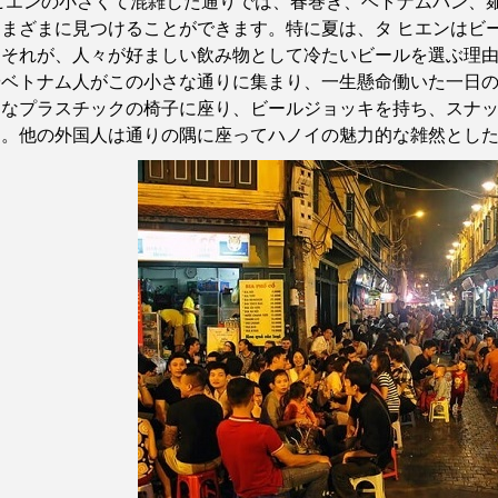
ヒエンの小さくて混雑した通りでは、春巻き、ベトナムパン、
さまざまに見つけることができます。特に夏は、タ
ヒエンはビ
。それが、人々が好ましい飲み物として冷たいビールを選ぶ理
やベトナム人がこの小さな通りに集まり、一生懸命働いた一日
さなプラスチックの椅子に座り、ビールジョッキを持ち、スナ
す。他の外国人は通りの隅に座ってハノイの魅力的な雑然とし