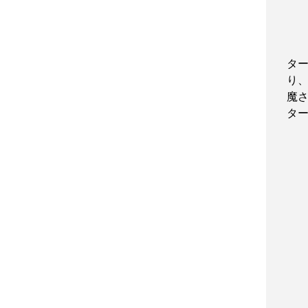
タ
り
魔
タ