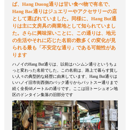
ば、
Hang Duong
通りは甘い食べ物で有名で、
Hang Bac
通りはジュエリーやアクセサリーの店
として選ばれていました。同様に、
Hang But
通
りは主に文房具の商業地として知られていまし
た。さらに興味深いことに、この通りは、地元
の生活やそれに応じた名前の数多くの変化が見
られる最も「不安定な通り」である可能性があ
ります
ハノイの
Hang But
通りは、以前はハンムン通りというちょ
っと変わった名前でした。この名前は、路上で暮らす貧し
い人々の典型的な経歴に由来しています、
Hang But
通りは
いハノイ旧市街西側のバック通りからバットスー通りまで
続く全長
68
メートルの通りです。ここは旧トーシュオン地
区のドンタイン集落の旧部分です