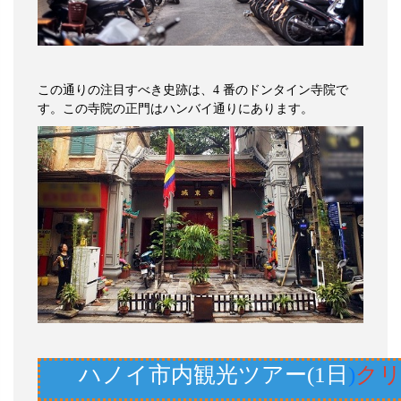
この通りの注目すべき史跡は、
4
番のドンタイン寺院で
す。この寺院の正門はハンバイ通りにあります。
ハノイ市内観光ツアー(1日
)
ク