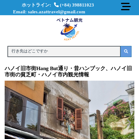
ホットライン:
(+84) 398811023
Email: sales.azattravel@gmail.com
ハノイ旧市街Hang But通り・昔ハンブック、ハノイ旧
市街の貧乏町・ハノイ市内観光情報