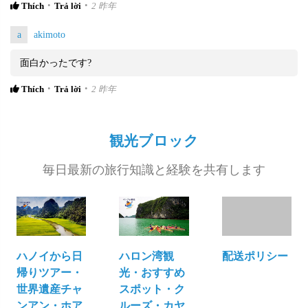
Thích
Trả lời
2 昨年
a
akimoto
面白かったです?
Thích
Trả lời
2 昨年
観光ブロック
毎日最新の旅行知識と経験を共有します
ハノイから日
ハロン湾観
配送ポリシー
帰りツアー・
光・おすすめ
世界遺産チャ
スポット・ク
ンアン・ホア
ルーズ・カヤ