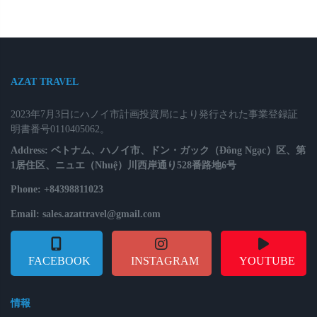
AZAT TRAVEL
2023年7月3日にハノイ市計画投資局により発行された事業登録証
明書番号0110405062。
Address: ベトナム、ハノイ市、ドン・ガック（Đông Ngạc）区、第
1居住区、ニュエ（Nhuệ）川西岸通り528番路地6号
Phone: +84398811023
Email: sales.azattravel@gmail.com
FACEBOOK
INSTAGRAM
YOUTUBE
情報