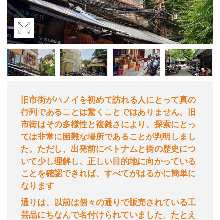
旧市街がハノイを初めて訪れる人にとって真の
行列であることは驚くことではありません。旧
市街はその多様性と複雑さにより、探索にとっ
ては非常に困難な場所であることが判明しまし
た。ただし、出発前にベトナムと街の歴史につ
いて少し理解し、正しい目的地に向かっている
ことを確認できれば、すべてがはるかに簡単に
なります
通りは、以前は個々の通りで販売されている工
芸品にちなんで名付けられていました。たとえ