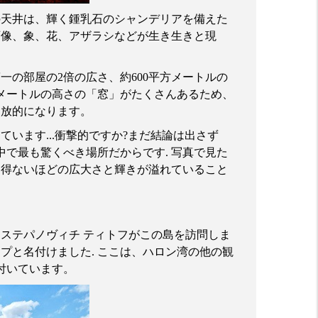
の天井は、輝く鍾乳石のシャンデリアを備えた
石像、象、花、アザラシなどが生き生きと現
第一の部屋の
2
倍の広さ、約
600
平方メートルの
メートルの高さの「窓」がたくさんあるため、
開放的になります。
っています
...
衝撃的ですか
?
まだ結論は出さず
中で最も驚くべき場所だからです
.
写真で見た
を得ないほどの広大さと輝きが溢れていること
ステパノヴィチ
ティトフがこの島を訪問しま
ップと名付けました
.
ここは、ハロン湾の他の観
付いています。