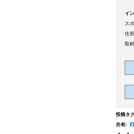
イ
ス
住
取
投稿タグ
共有: