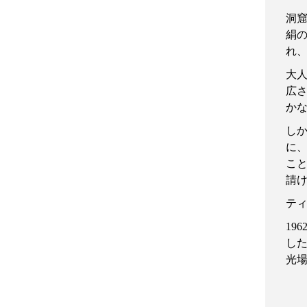
洞
絹
れ
大
広
か
し
に
こ
請
テ
196
し
光