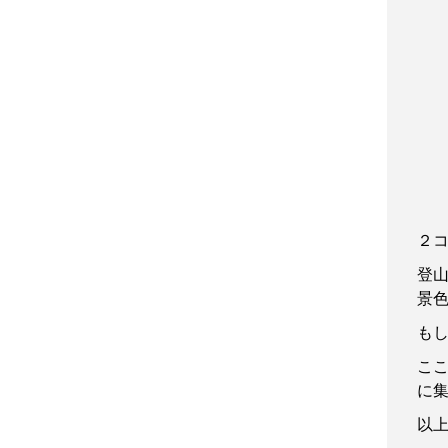
２
登
景
も
こ
に
以