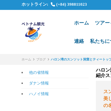
ホットライン:
(+84) 398811023
ホーム
ツアー
連絡
私たちに
ホーム
ブログ
ハロン湾のスンソット洞窟とティートップ
ハロン
他の省情報
紹介ス
ダナン情報
ス
ハノイ情報
美
の