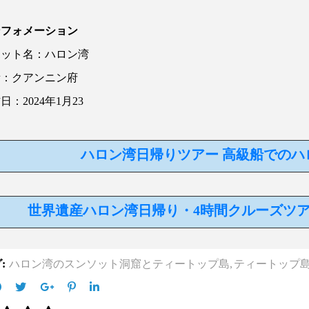
ンフォメーション
ポット名：ハロン湾
所：クアンニン府
材日：
2024
年
1
月
23
ハロン湾日帰りツアー 高級船でのハ
世界遺産ハロン湾日帰り・4時間クルーズツア
:
ハロン湾のスンソット洞窟とティートップ島,
ティートップ島