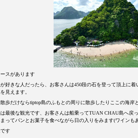
コースがあります
山が好きな人だったら、お客さんは
450
段の石を登って頂上に着
色を見えます。
し散歩だけなら
tiptop
島のふもとの周りに散歩したりここの海岸
こは最後な観光です、お客さんは船乗って
TUAN CHAU
島へ戻
集まってパンとお菓子を食べながら日の入りをみます
(
ワインも
上です