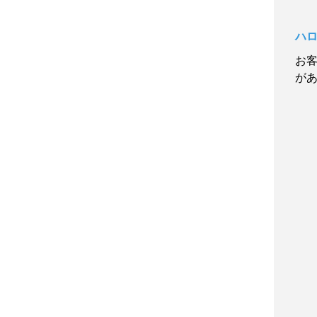
ハ
お
が