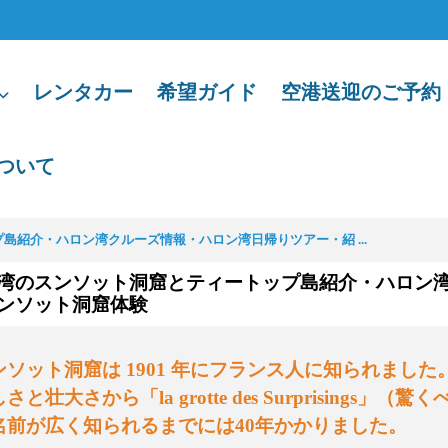
レンタカー
希望ガイド
空港送迎のご予約
ついて
島紹介・ハロン湾クルーズ情報・ハロン湾日帰りツアー・紹 ...
湾のスンソット洞窟とティートップ島紹介・ハロン
ンソット洞窟体験
ンソット洞窟は
1901
年にフランス人に知られました
しさと壮大さから「
la grotte des Surprisings
」（驚く
名前が広く知られるまでには
40
年かかりました。