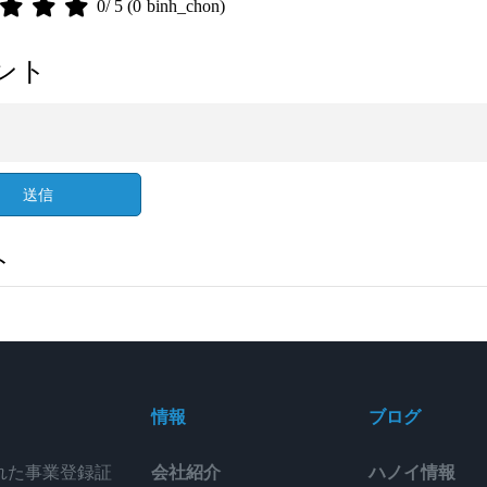
0
/ 5 (
0
binh_chon)
ント
送信
ト
情報
ブログ
された事業登録証
会社紹介
ハノイ情報