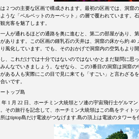
窟は
2
つの主要な区画で構成されます。最初の区画では、洞窟
のような「ベルベットのカーペット」の層で覆われています。
、観光客を魅了します。
人一人が通れるほどの通路を奥に進むと、第二の部屋があり、
さがあります。この区画の鍾乳石の天井は、洞窟の床から約
40
なり風化しています。でも、そのおかげで洞窟内の空気もより
かし、これだけでは十分ではないのではないかとまだ疑問に思
、みんなでいきましょう。なぜなら、この
3
番目の洞窟は洞窟の
とがある人も実際にこの目で見に来ても「すごい」と言わざる
け合いです。
ィートップ島
2
年
1
月
22
日、ホーチミン大統領とソ連の宇宙飛行士ゲルマン
た。その旅行を記念して、ホーチミン大統領はこの島をティト
場所は
tiptop
島だけ電波がつなげます
.
島の頂上は電波のタワーを