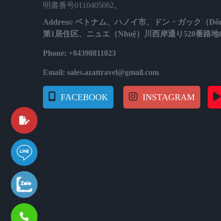
明書番号0110405062。
Address: ベトナム、ハノイ市、ドン・ガック（Đôn
第1居住区、ニュエ（Nhuệ）川西岸通り528番路地
Phone: +84398811023
Email: sales.azattravel@gmail.com
FACEBOOK
INSTAGRAM
質問