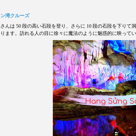
ロン湾クルーズ
客さんは
50
段の高い石段を登り、さらに
10
段の石段を下りて
あります。訪れる人の目に徐々に魔法のように魅惑的に映って