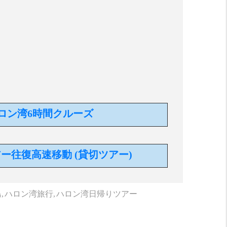
ロン湾6時間クルーズ
ー往復高速移動 (貸切ツアー)
,
ハロン湾旅行,
ハロン湾日帰りツアー