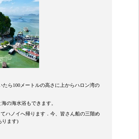
いたら
100
メートルの高さに上からハロン湾の
と海の海水浴もできます。
ってハノイへ帰ります．今、皆さん船の三階め
あります
)