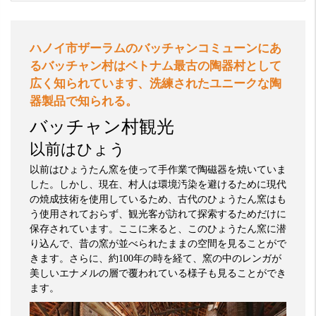
ハノイ市ザーラムのバッチャンコミューンにあ
るバッチャン村はベトナム最古の陶器村として
広く知られています、洗練されたユニークな陶
器製品で知られる。
バッチャン村観光
以前はひょう
以前はひょうたん窯を使って手作業で陶磁器を焼いていま
した。しかし、現在、村人は環境汚染を避けるために現代
の焼成技術を使用しているため、古代のひょうたん窯はも
う使用されておらず、観光客が訪れて探索するためだけに
保存
されています。ここに来ると、このひょうたん窯に潜
り込んで、昔の窯が並べられたままの空間を見ることがで
きます。さらに、約
100
年の時を経て、窯の中のレンガが
美しいエナメルの層で覆われている様子も見ることができ
ます。