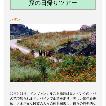
窟の日帰りツアー
ハザン
10
月と
11
月、ドンヴァンカルスト高原は白とピンクのソバ
の花で飾られます。バイクで山道を走り、美しい景色を眺
め、さまざまな民族の人々の家を探索し、彼らの典型的な