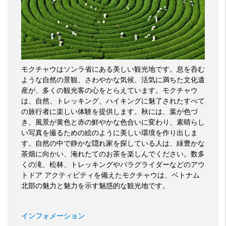
モクチャウはソンラ省にある美しい観光地です。息を呑む
ような自然の景観、さわやかな気候、活気に満ちた文化遺
産が、多くの観光客の心をとらえています。モクチャウ
は、自然、トレッキング、ハイキングに魅了されたすべて
の旅行者に楽しい体験を提供します。秋には、葉が色づ
き、風景が黄色と赤の鮮やかな色合いに変わり、素晴らし
い写真を撮るための絵のように美しい環境を作り出しま
す。自然の中で静かな隠れ家を探している人は、緑豊かな
茶畑に向かい、淹れたてのお茶を楽しんでください。数多
くの滝、松林、トレッキングやパラグライダーなどのアウ
トドア
アクティビティを備えたモクチャウは、ベトナム
北部の魅力と魅力を示す魅惑的な観光地です。
インフォメーション