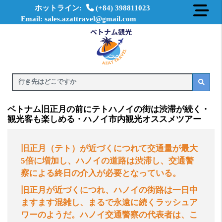
ホットライン:
(+84) 398811023
Email: sales.azattravel@gmail.com
ベトナム旧正月の前にテトハノイの街は渋滞が続く・
観光客も楽しめる・ハノイ市内観光オススメツアー
旧正月（テト）が近づくにつれて交通量が最大
5
倍に増加し、ハノイの道路は渋滞し、交通警
察による終日の介入が必要となっている。
旧正月が近づくにつれ、ハノイの街路は一日中
ますます混雑し、まるで永遠に続くラッシュア
ワーのようだ。ハノイ交通警察の代表者は、こ