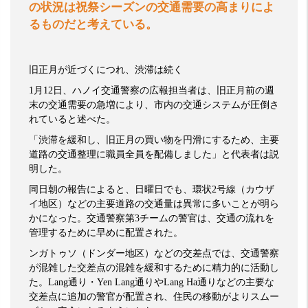
の状況は祝祭シーズンの交通需要の高まりによ
るものだと考えている。
旧正月が近づくにつれ、渋滞は続く
1
月
12
日、ハノイ交通警察の広報担当者は、旧正月前の週
末の交通需要の急増により、市内の交通システムが圧倒さ
れていると述べた。
「渋滞を緩和し、旧正月の買い物を円滑にするため、主要
道路の交通整理に職員全員を配備しました」と代表者は説
明した。
同日朝の報告によると、日曜日でも、環状
2
号線（カウザ
イ地区）などの主要道路の交通量は異常に多いことが明ら
かになった。交通警察第
3
チームの警官は、交通の流れを
管理するために早めに配置された。
ンガトゥソ（ドンダー地区）などの交差点では、交通警察
が混雑した交差点の混雑を緩和するために精力的に活動し
た。
Lang
通り・
Yen Lang
通りや
Lang Ha
通りなどの主要な
交差点に追加の警官が配置され、住民の移動がよりスムー