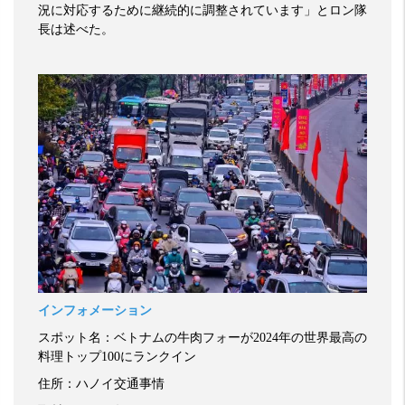
況に対応するために継続的に調整されています」とロン隊
長は述べた。
インフォメーショ
ン
スポット名：
ベトナムの牛肉フォーが2024
年の世界最高の
料理トップ
100
にランクイン
住所：ハノイ交通事情