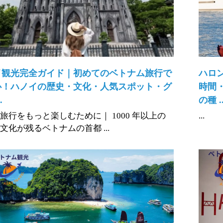
イ観光完全ガイド｜初めてのベトナム旅行で
ハロ
心！ハノイの歴史・文化・人気スポット・グ
時間
.
の種 ..
旅行をもっと楽しむために｜ 1000 年以上の
...
文化が残るベトナムの首都 ...