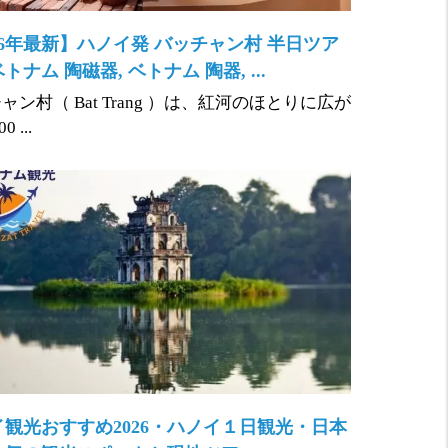
26年最新】ハノイ発 バッチャン村 半日ツア
トナム 陶磁器, ベトナム 陶器, ...
ャン村（ Bat Trang ）は、紅河のほとりに広が
 ...
イ観光おすすめ2026・ハノイ１日観光・日本