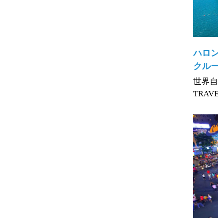
ハロ
クル
世界自
TRAVEL