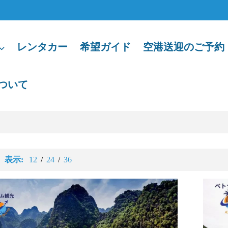
レンタカー
希望ガイド
空港送迎のご予約
ついて
表示:
12
/
24
/
36