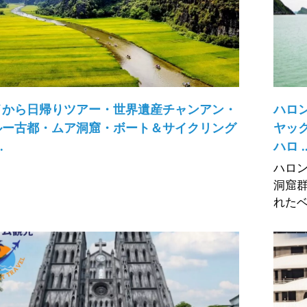
イから日帰りツアー・世界遺産チャンアン・
ハロ
ルー古都・ムア洞窟・ボート＆サイクリング
ヤッ
.
ハロ ..
ハロ
洞窟
れたベ