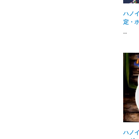
ハノ
定・ホ
...
ハノ