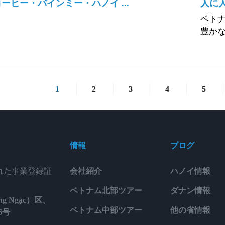
ーヒー・バインミー・ハノイ ...
人に
ベトナ
豊かな
1
2
3
4
5
情報
ブログ
された事業登録証
会社紹介
ハノイ情報
ベトナム北部ツアー
ダナン情報
g Ngạc）区、
ベトナム中部ツアー
他の省情報
6号