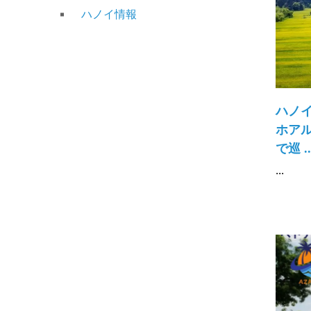
ハノイ情報
ハノ
ホア
で巡 ..
...