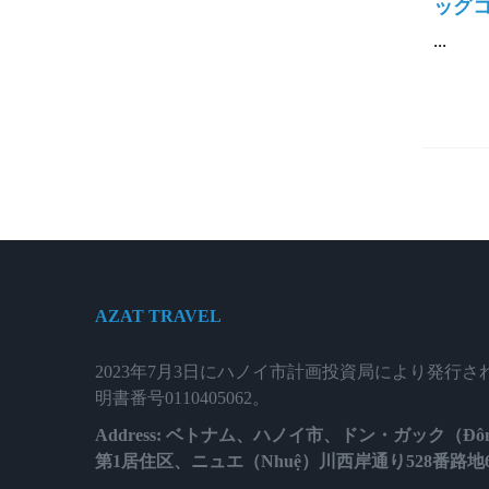
ッグコ
...
AZAT TRAVEL
2023年7月3日にハノイ市計画投資局により発行
明書番号0110405062。
Address: ベトナム、ハノイ市、ドン・ガック（Đôn
第1居住区、ニュエ（Nhuệ）川西岸通り528番路地