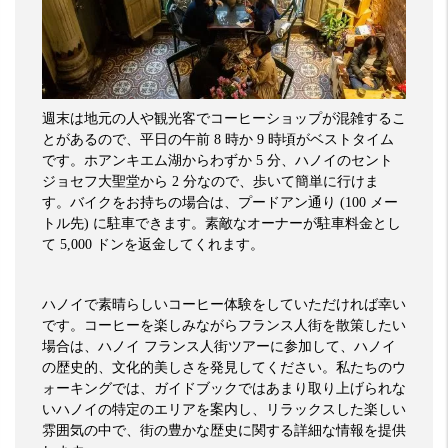
週末は地元の人や観光客でコーヒーショップが混雑するこ
とがあるので、平日の午前
8
時か
9
時頃がベストタイム
です。ホアンキエム湖からわずか
5
分、ハノイのセント
ジョセフ大聖堂から
2
分なので、歩いて簡単に行けま
す。バイクをお持ちの場合は、プードアン通り
(100
メー
トル先
)
に駐車できます。素敵なオーナーが駐車料金とし
て
5,000
ドンを返金してくれます。
ハノイで素晴らしいコーヒー体験をしていただければ幸い
です。コーヒーを楽しみながらフランス人街を散策したい
場合は、ハノイ
フランス人街ツアーに参加して、ハノイ
の歴史的、文化的美しさを発見してください。私たちのウ
ォーキングでは、ガイドブックではあまり取り上げられな
いハノイの特定のエリアを案内し、リラックスした楽しい
雰囲気の中で、街の豊かな歴史に関する詳細な情報を提供