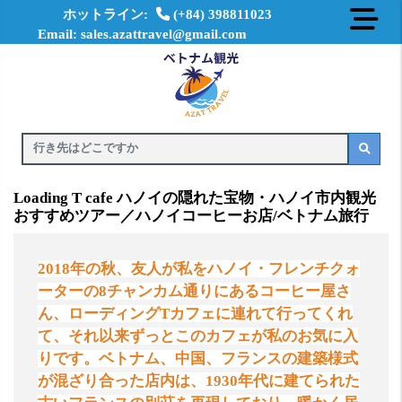
ホットライン:
(+84) 398811023
Email: sales.azattravel@gmail.com
Loading T cafe ハノイの隠れた宝物・ハノイ市内観光
おすすめツアー／ハノイコーヒーお店/ベトナム旅行
2018
年の秋、友人が私をハノイ・フレンチクォ
ーターの
8
チャンカム通りにあるコーヒー屋さ
ん、ローディング
T
カフェに連れて行ってくれ
て、それ以来ずっとこのカフェが私のお気に入
りです。ベトナム、中国、フランスの建築様式
が混ざり合った店内は、
1930
年代に建てられた