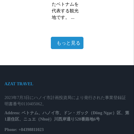
たベトナムを
代表する観光
地です。 ...
もっと見る
AZAT TRAVEL
2023年7月3日にハノイ市計画投資局により発行された事業登録証
明書番号0110405062。
Address: ベトナム、ハノイ市、ドン・ガック（Đông Ngạc）区、第
1居住区、ニュエ（Nhuệ）川西岸通り528番路地6号
Phone: +84398811023