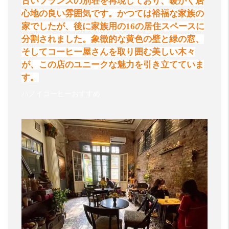
古いフランスの別荘を再現しており、暖かく居
心地の良い雰囲気です。かつては裕福な家族の
家でしたが、後に家族用の
16
の居住スペースに
分割されました。象徴的な黄色の壁と緑の窓、
そしてコーヒー屋さんを取り囲む美しい木々
が、この店のユニークな魅力を引き立てていま
す。
ハノイコーヒーおすすめ