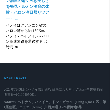
ン洞窟の驚くべき美しさ
を発見・ルオン洞窟の体
験・ハロン湾日帰りツア
ー・ ...
ハノイはクアンニン省の
ハロン湾から約 150Km.
ハノイ - ハイフォン - ハロ
ン高速道路を通過する . 2
時間 30 ...
AZAT TRAVEL
2023年7月3日にハノイ市計画投資局により発行された事業登録証
明書番号0110405062。
Address: ベトナム、ハノイ市、ドン・ガック（Đông Ngạc）区、第
1居住区、ニュエ（Nhuệ）川西岸通り528番路地6号