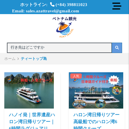
ホットライン:
(+84) 398811023
Email: sales.azattravel@gmail.com
ホーム
ティートップ島
人気
ハノイ発｜世界遺産ハ
ハロン湾日帰りツアー
ロン湾日帰りツアー｜
高級船でのハロン湾6
6時間ラグジュアリー
時間クルーズ