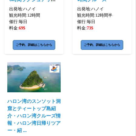
クルーズ＜日本語ガイ
出発地:
ハノイ
出発地:
ハノイ
ド・ホテル送 ...
観光時間:
12時間
観光時間:
12時間半
催行:
毎日
催行:
毎日
料金:
69
$
料金:
73
$
ご予約、詳細はこちらから
ご予約、詳細はこちらから
ハロン湾のスンソット洞
窟とティートップ島紹
介・ハロン湾クルーズ情
報・ハロン湾日帰りツア
ー・紹 ...