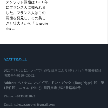
スンソット洞窟は 1901 年
にフランス人に知られま
した。フランス人はこの
洞窟を発見し、その美し
さと壮大さから「 la grotte
des ...
AZAT TRAVEL
2023年7月3日にハノイ市計画投資局により発行された事業登録証
明書番号0110405062。
Address: ベトナム、ハノイ市、ドン・ガック（Đông Ngạc）区、第
1居住区、ニュエ（Nhuệ）川西岸通り528番路地6号
Phone: +84398811023
Email: sales.azattravel@gmail.com