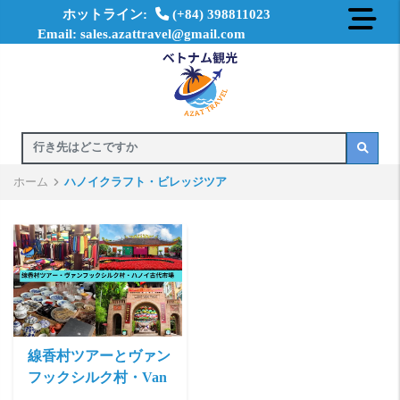
ホットライン:
(+84) 398811023
Email: sales.azattravel@gmail.com
ホーム
ハノイクラフト・ビレッジツア
線香村ツアーとヴァン
フックシルク村・Van
...