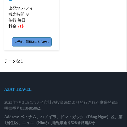
出発地:
ハノイ
観光時間:
８
催行:
毎日
料金:
71
$
ご予約、詳細はこちらから
データなし
AZAT TRAVEL
2023年7月3日にハノイ市計画投資局により発行された事業登録証
明書番号0110405062。
Address: ベトナム、ハノイ市、ドン・ガック（Đông Ngạc）区、第
1居住区、ニュエ（Nhuệ）川西岸通り528番路地6号