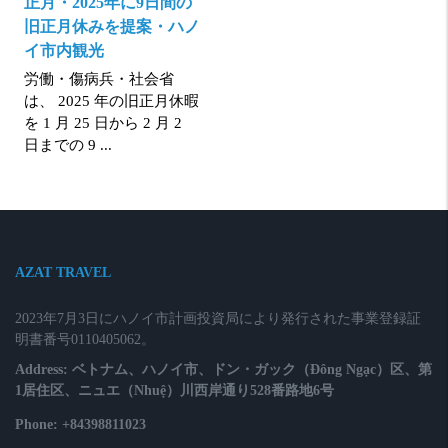
正月・2025年に9日間の
旧正月休みを提案・ハノ
イ市内観光
労働・傷病兵・社会省
は、 2025 年の旧正月休暇
を 1 月 25 日から 2 月 2
日までの 9 ...
AZAT TRAVEL
2023年7月3日にハノイ市計画投資局により発行された事業登録証
明書番号0110405062。
Address: ベトナム、ハノイ市、ドン・ガック（Đông Ngạc）区、第
1居住区、ニュエ（Nhuệ）川西岸通り528番路地6号
Phone: +84398811023