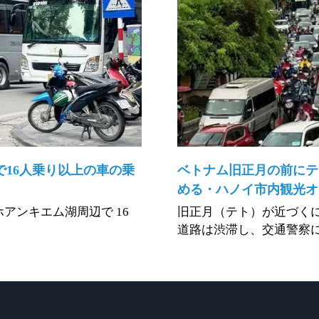
で16人乗り以上の車の乗
ベトナム旧正月の前にテ
める・ハノイ市内観光オ
ホアンキエム湖周辺で 16
旧正月（テト）が近づくに
道路は渋滞し、交通警察に