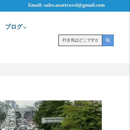
Email: sales.azattravel@gmail.com
ブログ