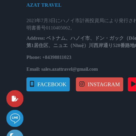
AZAT TRAVEL
2023年7月3日にハノイ市計画投資局により発行
明書番号0110405062。
Address: ベトナム、ハノイ市、ドン・ガック（Đôn
第1居住区、ニュエ（Nhuệ）川西岸通り528番路地
Phone: +84398811023
Email: sales.azattravel@gmail.com
FACEBOOK
INSTAGRAM
質問