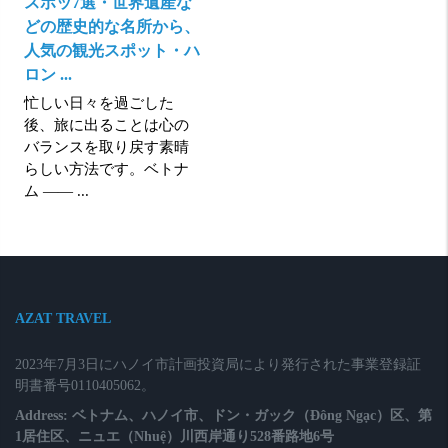
スポッ7選・世界遺産な
どの歴史的な名所から、
人気の観光スポット・ハ
ロン ...
忙しい日々を過ごした
後、旅に出ることは心の
バランスを取り戻す素晴
らしい方法です。ベトナ
ム ―― ...
AZAT TRAVEL
2023年7月3日にハノイ市計画投資局により発行された事業登録証
明書番号0110405062。
Address: ベトナム、ハノイ市、ドン・ガック（Đông Ngạc）区、第
1居住区、ニュエ（Nhuệ）川西岸通り528番路地6号