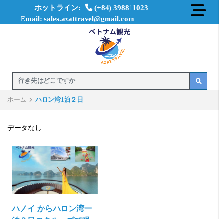
ホットライン:
(+84) 398811023
Email: sales.azattravel@gmail.com
ホーム
ハロン湾1泊２日
データなし
ハノイ からハロン湾一