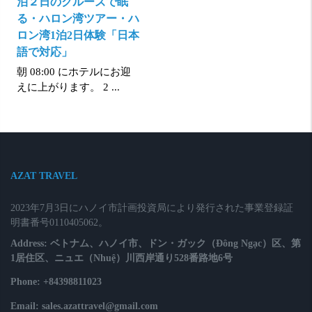
泊２日のクルーズで眠
る・ハロン湾ツアー・ハ
ロン湾1泊2日体験「日本
語で対応」
朝 08:00 にホテルにお迎
えに上がります。 2 ...
AZAT TRAVEL
2023年7月3日にハノイ市計画投資局により発行された事業登録証
明書番号0110405062。
Address: ベトナム、ハノイ市、ドン・ガック（Đông Ngạc）区、第
1居住区、ニュエ（Nhuệ）川西岸通り528番路地6号
Phone: +84398811023
Email: sales.azattravel@gmail.com