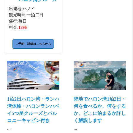
出発地:
ハノイ
観光時間:
一泊二日
催行:
毎日
料金:
179
$
ご予約、詳細はこちらから
1泊2日ハロン湾・ランハ
陸地でハロン湾1泊2日・
湾体験・ハロンランハベ
何を食べるか、何をする
イ5つ星クルーズとバル
か、どこに泊まるか詳し
コニーキャビン付き
く解説します
...
...