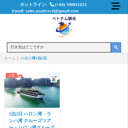
ホットライン:
(+84) 398811023
Email: sales.azattravel@gmail.com
ホーム
ハロン湾1泊2日
人気
1泊2日 ハロン湾・ラ
ンハ湾 クルーズツア
ー・ハロン湾クルーズ