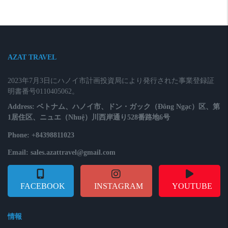
AZAT TRAVEL
2023年7月3日にハノイ市計画投資局により発行された事業登録証
明書番号0110405062。
Address: ベトナム、ハノイ市、ドン・ガック（Đông Ngạc）区、第
1居住区、ニュエ（Nhuệ）川西岸通り528番路地6号
Phone: +84398811023
Email: sales.azattravel@gmail.com
FACEBOOK
INSTAGRAM
YOUTUBE
情報