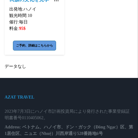
ライベートツアー
出発地:
ハノイ
観光時間:
10
催行:
毎日
料金:
95
$
ご予約、詳細はこちらから
データなし
AZAT TRAVEL
2023年7月3日にハノイ市計画投資局により発行された事業登録証
明書番号0110405062。
Address: ベトナム、ハノイ市、ドン・ガック（Đông Ngạc）区、第
1居住区、ニュエ（Nhuệ）川西岸通り528番路地6号