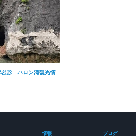
湾岩形―ハロン湾観光情
情報
ブログ