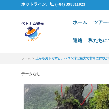
ホットライン:
(+84) 398811023
ホーム
ツアー
連絡
私たちに
ホーム
上から見下ろすと、ハロン湾は巨大で非常に鮮やか
データなし