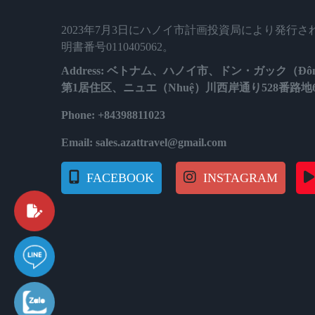
2023年7月3日にハノイ市計画投資局により発行
明書番号0110405062。
Address: ベトナム、ハノイ市、ドン・ガック（Đôn
第1居住区、ニュエ（Nhuệ）川西岸通り528番路地
Phone: +84398811023
Email: sales.azattravel@gmail.com
FACEBOOK
INSTAGRAM
質問