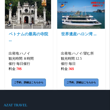
ベトナムの最高の寺院
世界遺産ハロン湾 ...
...
出発地:
ハノイ
出発地:
ハノイ/望む所
観光時間:
８時間
観光時間:
12.5
催行:
毎日催行
催行:
毎日
料金:
70
$
料金:
36
$
ご予約、詳細はこちらから
ご予約、詳細はこちらから
AZAT TRAVEL