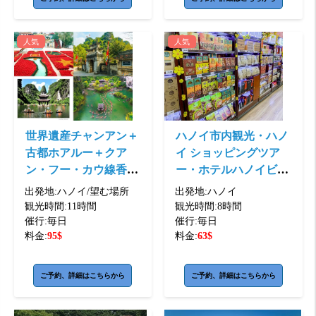
人気
人気
世界遺産チャンアン＋
ハノイ市内観光・ハノ
古都ホアルー＋クア
イ ショッピングツア
ン・フー・カウ線香村
ー・ホテルハノイビン
観光ツアー洞窟でのボ
コム ...
出発地:
ハノイ/望む場所
出発地:
ハノイ
ート探検で＜昼 ...
観光時間:
11時間
観光時間:
8時間
催行:
毎日
催行:
毎日
料金:
95
$
料金:
63
$
ご予約、詳細はこちらから
ご予約、詳細はこちらから