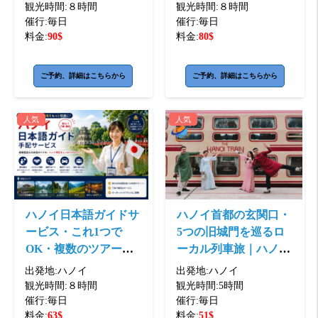
体験・観光同行
観光時間:
８時間
観光時間:
８時間
催行:
毎日
催行:
毎日
料金:
90
$
料金:
80
$
ご予約、詳細はこちらから
ご予約、詳細はこちらから
人気
人気
ハノイ日本語ガイドサ
ハノイ首都の玄関口・
ービス・これ1つで
5つの旧城門を巡るロ
OK・複数のツアーを
ーカル列車旅｜ハノイ
予約する必要はなく・
⇔バクニン往復｜日本
出発地:
ハノイ
出発地:
ハノイ
ハノイ観光完全 ...
語ガイド付き
観光時間:
８時間
観光時間:
5時間
催行:
毎日
催行:
毎日
料金:
63
$
料金:
51
$