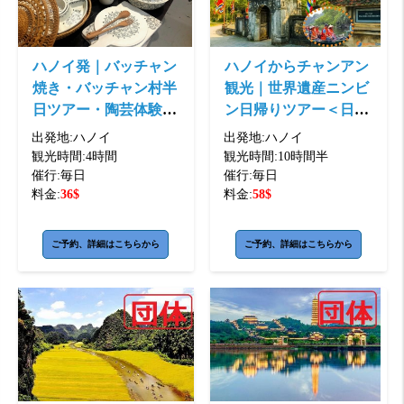
ハノイ発｜バッチャン
ハノイからチャンアン
焼き・バッチャン村半
観光｜世界遺産ニンビ
日ツアー・陶芸体験・
ン日帰りツアー＜日本
日本語ガイド付き＞
語ガイド・ホテル送迎
出発地:
ハノイ
出発地:
ハノイ
付き＞
観光時間:
4時間
観光時間:
10時間半
催行:
毎日
催行:
毎日
料金:
36
$
料金:
58
$
ご予約、詳細はこちらから
ご予約、詳細はこちらから