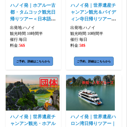
ハノイ発｜ホアルー古
ハノイ発｜世界遺産チ
都・タムコック観光日
ャンアン観光＆バイデ
帰りツアー＜日本語ガ
ィン寺日帰りツアー＜
イド・ホテル送迎・昼
日本語ガイド・ホテル
出発地:
ハノイ
出発地:
ハノイ
食付き＞
送迎付き＞
観光時間:
10時間半
観光時間:
10時間半
催行:
毎日
催行:
毎日
料金:
56
$
料金:
58
$
ご予約、詳細はこちらから
ご予約、詳細はこちらから
ハノイ発｜世界遺産チ
ハノイ発｜世界遺産ハ
ャンアン観光・ホアル
ロン湾日帰りツアー｜