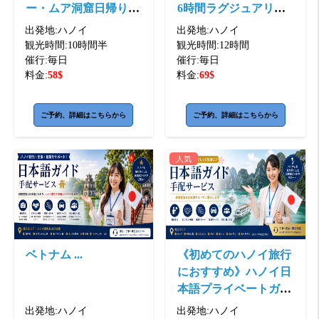
ー・ムア洞窟日帰りツ
6時間ラグジュアリー
アー＜日本語ガイド・
クルーズ＜日本語ガイ
出発地:
ハノイ
出発地:
ハノイ
ホテル送迎付き＞
ド・ホテル送 ...
観光時間:
10時間半
観光時間:
12時間
催行:
毎日
催行:
毎日
料金:
58
$
料金:
69
$
ご予約、詳細はこちらから
ご予約、詳細はこちらから
人気
ベトナム ...
《初めてのハノイ旅行
におすすめ》ハノイ日
本語プライベートガイ
ド・街歩き・ローカル
出発地:
ハノイ
出発地:
ハノイ