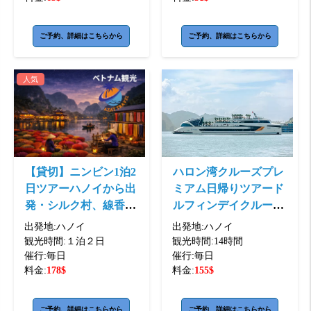
ご予約、詳細はこちらから
ご予約、詳細はこちらから
人気
【貸切】ニンビン1泊2
ハロン湾クルーズプレ
日ツアーハノイから出
ミアム日帰りツアード
発・シルク村、線香村
ルフィンデイクルー
１泊タムコック-ニン
ズ・スンソット洞窟、
出発地:
ハノイ
出発地:
ハノイ
ビン・ホア ...
ティートップ（ ...
観光時間:
１泊２日
観光時間:
14時間
催行:
毎日
催行:
毎日
料金:
178
$
料金:
155
$
ご予約、詳細はこちらから
ご予約、詳細はこちらから