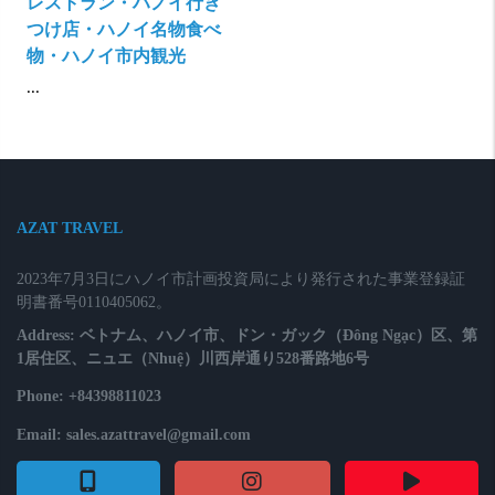
レストラン・ハノイ行き
つけ店・ハノイ名物食べ
物・ハノイ市内観光
...
AZAT TRAVEL
2023年7月3日にハノイ市計画投資局により発行された事業登録証
明書番号0110405062。
Address: ベトナム、ハノイ市、ドン・ガック（Đông Ngạc）区、第
1居住区、ニュエ（Nhuệ）川西岸通り528番路地6号
Phone: +84398811023
Email: sales.azattravel@gmail.com